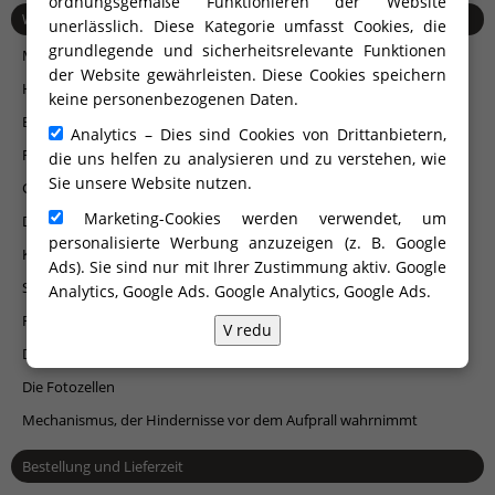
ordnungsgemäße Funktionieren der Website
WEITERES ZUBEHÖR
unerlässlich. Diese Kategorie umfasst Cookies, die
grundlegende und sicherheitsrelevante Funktionen
Mehrzwecksäule
der Website gewährleisten. Diese Cookies speichern
Hochwertige Torantriebe
keine personenbezogenen Daten.
Briefkästen
Analytics – Dies sind Cookies von Drittanbietern,
Rücksprechanlagen und Videorücksprechanlagen Urmet
die uns helfen zu analysieren und zu verstehen, wie
Sie unsere Website nutzen.
Gegensprechanlagen und Encoder mit GSM-Technologie
Marketing-Cookies werden verwendet, um
Decoder, Kanaltaste, Kanalschlüssel, Radarreceiver ...
personalisierte Werbung anzuzeigen (z. B. Google
Klinken und Griffe
Ads). Sie sind nur mit Ihrer Zustimmung aktiv. Google
Signalleuchte
Analytics, Google Ads.
Google Analytics, Google Ads
.
Fernbedienungen
V redu
Der Fingerabdruckscanner
Die Fotozellen
Mechanismus, der Hindernisse vor dem Aufprall wahrnimmt
Bestellung und Lieferzeit