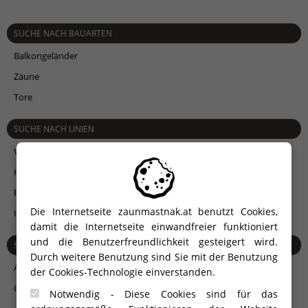
SUCHE NACH BAUARTEN
Balkongeländer
Zäune
Tore
SUCHE NACH LINIEN
V-LINE
Vertikalzäune
H-LINE
Horizontalzäune
P-LINE
Paneelzäune
Die Internetseite zaunmastnak.at benutzt Cookies,
I-LINE
damit die Internetseite einwandfreier funktioniert
und die Benutzerfreundlichkeit gesteigert wird.
SUCHE NACH MATERIAL
Durch weitere Benutzung sind Sie mit der Benutzung
Aluminium
der Cookies-Technologie einverstanden.
Glas
Notwendig - Diese Cookies sind für das