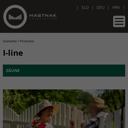
SLO
DEU
HRV
Startseite
>
Produkte
I-line
ZÄUNE