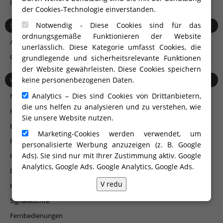
I-LINE
der Cookies-Technologie einverstanden.
Notwendig - Diese Cookies sind für das
SUCHE NACH MATERIAL
ordnungsgemäße Funktionieren der Website
Aluminium
unerlässlich. Diese Kategorie umfasst Cookies, die
Glas
grundlegende und sicherheitsrelevante Funktionen
der Website gewährleisten. Diese Cookies speichern
keine personenbezogenen Daten.
WEITERES ZUBEHÖR
Analytics – Dies sind Cookies von Drittanbietern,
Mehrzwecksäule
die uns helfen zu analysieren und zu verstehen, wie
Hochwertige Torantriebe
Sie unsere Website nutzen.
Briefkästen
Marketing-Cookies werden verwendet, um
Rücksprechanlagen und Videorücksprechanlagen Urmet
personalisierte Werbung anzuzeigen (z. B. Google
Ads). Sie sind nur mit Ihrer Zustimmung aktiv. Google
Gegensprechanlagen und Encoder mit GSM-Technologie
Analytics, Google Ads.
Google Analytics, Google Ads
.
Decoder, Kanaltaste, Kanalschlüssel, Radarreceiver ...
V redu
Klinken und Griffe
Signalleuchte
Fernbedienungen