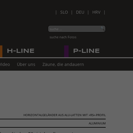
SLO
DEU
HRV
suche nach Fotos
H-LINE
P-LINE
Video
Über uns
Zäune, die andauern
HORIZONTALGELÄNDER AUS ALU-LATTEN MIT »RS«-PROFIL
ALUMINIUM