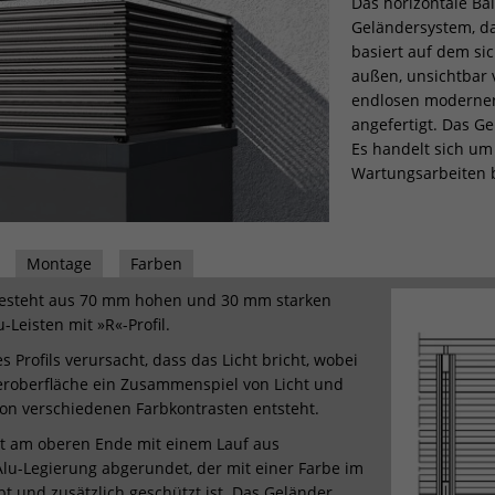
Das horizontale Ba
Geländersystem, da
basiert auf dem si
außen, unsichtbar 
endlosen modernen
angefertigt. Das G
Es handelt sich um
Wartungsarbeiten b
Montage
Farben
esteht aus 70 mm hohen und 30 mm starken
-Leisten mit »R«-Profil.
 Profils verursacht, dass das Licht bricht, wobei
eroberfläche ein Zusammenspiel von Licht und
on verschiedenen Farbkontrasten entsteht.
st am oberen Ende mit einem Lauf aus
 Alu-Legierung abgerundet, der mit einer Farbe im
bt und zusätzlich geschützt ist. Das Geländer