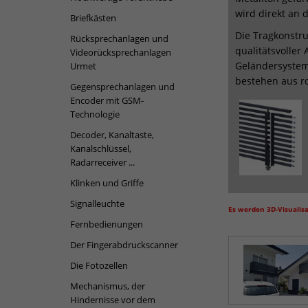
wird direkt an 
Briefkästen
Die Tragkonstru
Rücksprechanlagen und
qualitätsvoller
Videorücksprechanlagen
Geländersystem
Urmet
bestehen aus ro
Gegensprechanlagen und
Encoder mit GSM-
Technologie
Decoder, Kanaltaste,
Kanalschlüssel,
Radarreceiver ...
Klinken und Griffe
Signalleuchte
Es werden 3D-Visualis
Fernbedienungen
Der Fingerabdruckscanner
Die Fotozellen
Mechanismus, der
Hindernisse vor dem