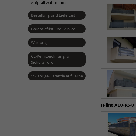
Aufprall wahrnimmt
Bestellung und Lieferzeit
Garantiefrist und Service
Wartung
CE-Kennzeichnung für
Sichere Tore
15-jährige Garantie auf Farbe
H-line ALU-RS-0