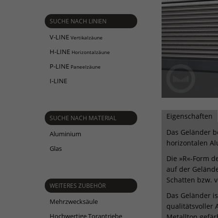
SUCHE NACH LINIEN
V-LINE
Vertikalzäune
H-LINE
Horizontalzäune
P-LINE
Paneelzäune
I-LINE
Eigenschaften
SUCHE NACH MATERIAL
Das Geländer b
Aluminium
horizontalen Alu
Glas
Die »R«-Form des
auf der Geländ
Schatten bzw. v
WEITERES ZUBEHÖR
Das Geländer i
Mehrzwecksäule
qualitätsvoller
Hochwertige Torantriebe
Metallton gefär