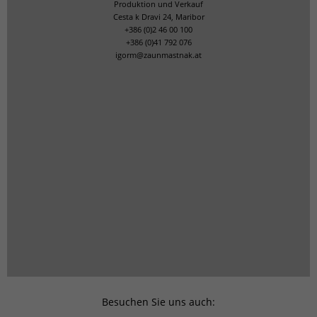
Produktion und Verkauf
Cesta k Dravi 24, Maribor
+386 (0)2 46 00 100
+386 (0)41 792 076
igorm@zaunmastnak.at
Besuchen Sie uns auch: