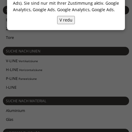
Ads). Sie sind nur mit Ihrer Zustimmung aktiv. Google
Analytics, Google Ads.
Google Analytics, Google Ads
.
SUCHE NACH BAUARTEN
V redu
Balkongeländer
Zäune
Tore
SUCHE NACH LINIEN
V-LINE
Vertikalzäune
H-LINE
Horizontalzäune
P-LINE
Paneelzäune
I-LINE
SUCHE NACH MATERIAL
Aluminium
Glas