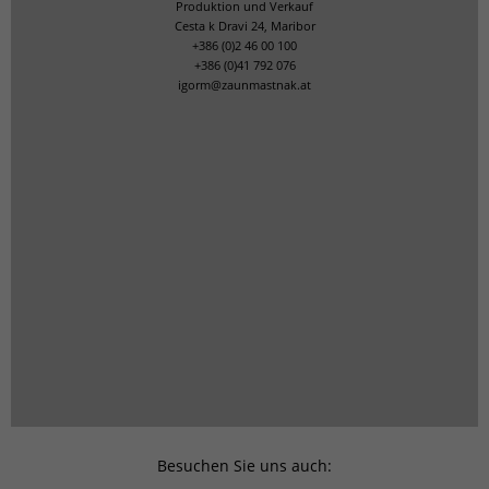
Produktion und Verkauf
Cesta k Dravi 24, Maribor
+386 (0)2 46 00 100
+386 (0)41 792 076
igorm@zaunmastnak.at
Besuchen Sie uns auch: