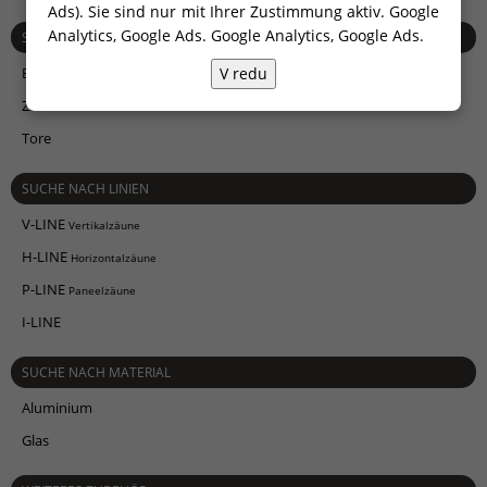
Ads). Sie sind nur mit Ihrer Zustimmung aktiv. Google
Analytics, Google Ads.
Google Analytics, Google Ads
.
SUCHE NACH BAUARTEN
V redu
Balkongeländer
Zäune
Tore
SUCHE NACH LINIEN
V-LINE
Vertikalzäune
H-LINE
Horizontalzäune
P-LINE
Paneelzäune
I-LINE
SUCHE NACH MATERIAL
Aluminium
Glas