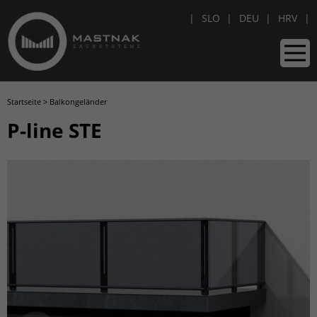
SLO
DEU
HRV
Startseite
>
Balkongeländer
P-line STE