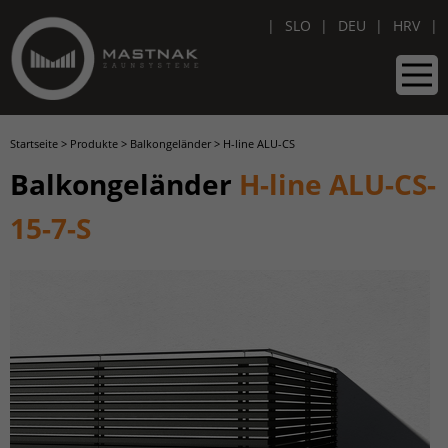
SLO
DEU
HRV
Startseite
>
Produkte
>
Balkongeländer
>
H-line ALU-CS
Balkongeländer
H-line ALU-CS-
15-7-S