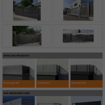
ÄHNLICHE PRODUKTE
H-Line ALU-T2S
H-line ALU-Z
H-line ALU-TS
AUS DERSELBEN LINIE