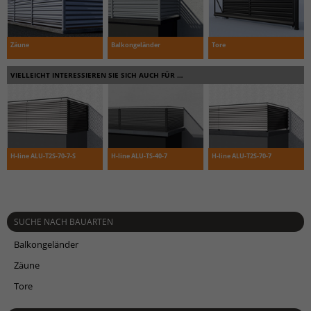
Zäune
Balkongeländer
Tore
VIELLEICHT INTERESSIEREN SIE SICH AUCH FÜR …
H-line ALU-T2S-70-7-S
H-line ALU-TS-40-7
H-line ALU-T2S-70-7
SUCHE NACH BAUARTEN
Balkongeländer
Zäune
Tore