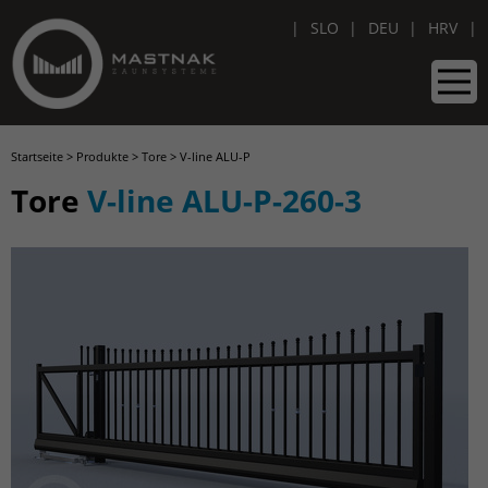
SLO
DEU
HRV
Startseite
>
Produkte
>
Tore
>
V-line ALU-P
Tore
V-line ALU-P-260-3