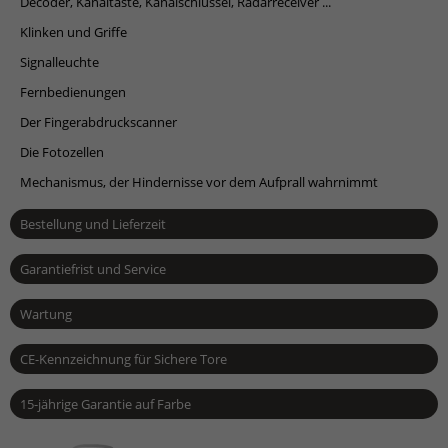
Decoder, Kanaltaste, Kanalschlüssel, Radarreceiver ...
Klinken und Griffe
Signalleuchte
Fernbedienungen
Der Fingerabdruckscanner
Die Fotozellen
Mechanismus, der Hindernisse vor dem Aufprall wahrnimmt
Bestellung und Lieferzeit
Garantiefrist und Service
Wartung
CE-Kennzeichnung für Sichere Tore
15-jährige Garantie auf Farbe