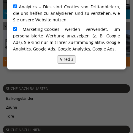
Analytics – Dies sind Cookies von Drittanbietern,
die uns helfen zu analysieren und zu verstehen, wie
Balkongeländer
Tore
Zäune
Sie unsere Website nutzen.
VIELLEICHT INTERESSIEREN SIE SICH AUCH FÜR …
Marketing-Cookies werden verwendet, um
personalisierte Werbung anzuzeigen (z. B. Google
Ads). Sie sind nur mit Ihrer Zustimmung aktiv. Google
Analytics, Google Ads.
Google Analytics, Google Ads
.
V redu
H-line ALU-TV-30-3
H-line ALU-TS-45
H-line ALU-PV-20
SUCHE NACH BAUARTEN
Balkongeländer
Zäune
Tore
SUCHE NACH LINIEN