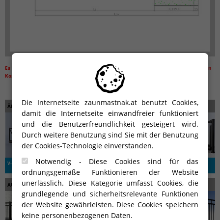
Es werden 3D-Visualisationen (Rendern) für Zäune mithilfe eines 3D-Programms in
Kostenhöhe von 70,80 Euro angefertigt (ohne MwSt.).
Die Internetseite zaunmastnak.at benutzt Cookies,
ÄHNLICHE PRODUKTE
damit die Internetseite einwandfreier funktioniert
und die Benutzerfreundlichkeit gesteigert wird.
Durch weitere Benutzung sind Sie mit der Benutzung
der Cookies-Technologie einverstanden.
Notwendig - Diese Cookies sind für das
V-line ALU-P
V-line ALU-K
V-line ALU-L2
ordnungsgemäße Funktionieren der Website
unerlässlich. Diese Kategorie umfasst Cookies, die
AUS DERSELBEN LINIE
grundlegende und sicherheitsrelevante Funktionen
der Website gewährleisten. Diese Cookies speichern
keine personenbezogenen Daten.