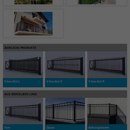
ÄHNLICHE PRODUKTE
V-line ALU-L
V-line ALU-P
V-line ALU-P
AUS DERSELBEN LINIE
Tore
Zäune
Balkongeländer