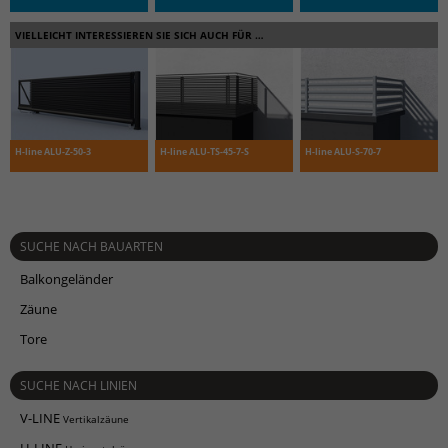
VIELLEICHT INTERESSIEREN SIE SICH AUCH FÜR …
H-line ALU-Z-50-3
H-line ALU-TS-45-7-S
H-line ALU-S-70-7
SUCHE NACH BAUARTEN
Balkongeländer
Zäune
Tore
SUCHE NACH LINIEN
V-LINE
Vertikalzäune
H-LINE