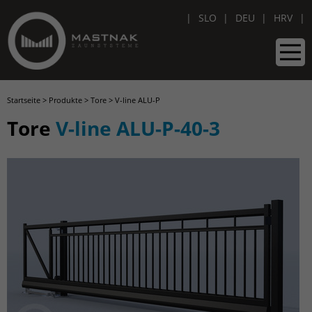
SLO
DEU
HRV
Startseite
>
Produkte
>
Tore
>
V-line ALU-P
Tore
V-line ALU-P-40-3