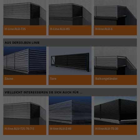
H-Line ALU-T2S
H-Line ALU-RS
H-line ALU-S
AUS DERSELBEN LINIE
Zäune
Tore
Balkongeländer
VIELLEICHT INTERESSIEREN SIE SICH AUCH FÜR …
H-line ALU-T2S-70-7-S
H-line ALU-Z-60
H-line ALU-TS-30