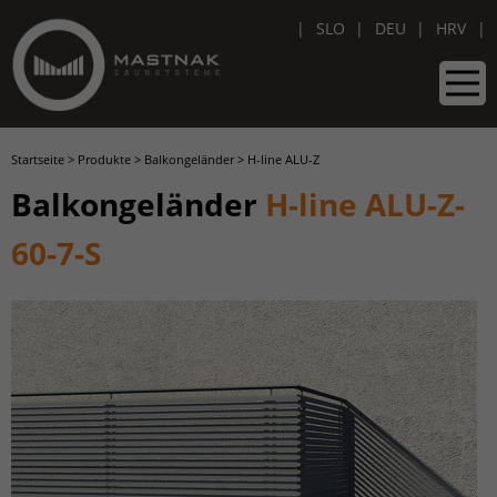
SLO
DEU
HRV
Startseite
>
Produkte
>
Balkongeländer
>
H-line ALU-Z
Balkongeländer
H-line ALU-Z-
60-7-S