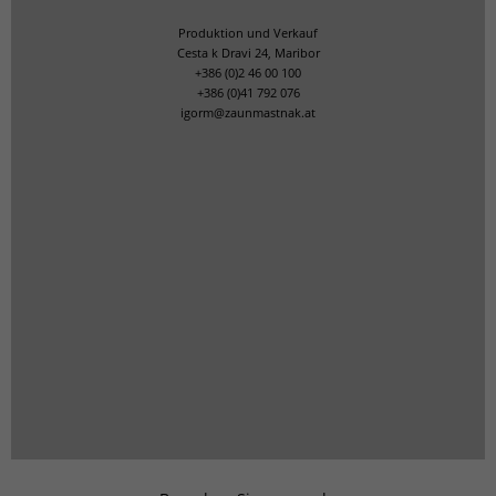
Produktion und Verkauf
Cesta k Dravi 24, Maribor
+386 (0)2 46 00 100
+386 (0)41 792 076
igorm@zaunmastnak.at